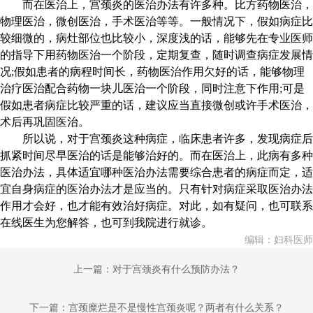
而在医治上，宫颈炎的医治办法有许多种。比方药物医治，
物理医治，微创医治，手术医治等等。一般情况下，假如病症比
较细微的，病灶部位也比较小，深度浅的话，能够先在专业医师
的指导下用药物医治一个阶段，定期复查，随时调查病症发展情
况;假如患者的病程时间长，药物医治作用欠好的话，能够物理
治疗医治配合药物一块儿医治一个阶段，同时注意下作用;可是
假如患者病症比较严重的话，建议应当直接微创或许手术医治，
术后再巩固医治。
所以说，对于宫颈炎这种病症，临床患者许多，发现病症后
抓紧时间尽早医治的话是能够治好的。而在医治上，此病有多种
医治办法，具体适宜哪种医治办法需要综合患者的病症而定，适
宜自身病症的医治办法才是应当的。只有针对病症采取医治办法
作用才会好，也才能有效治好病症。对此，如有疑问，也可联系
在线医生为您解答，也可到我院进行就诊。
编辑：妇科医师
上一篇：对于宫颈炎有什么预防办法？
下一篇：宫颈糜烂是不是慢性宫颈炎呢？两者有什么关系？