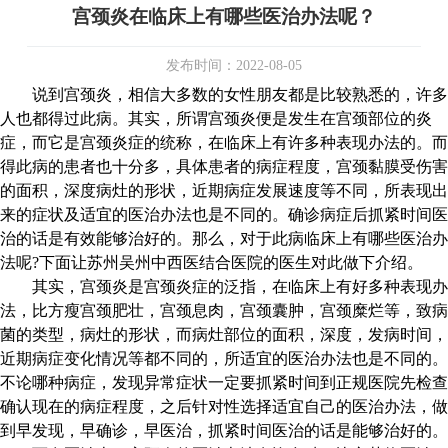
宫颈炎在临床上有哪些医治办法呢？
发布时间：2022-08-05
说到宫颈炎，相信大多数的女性朋友都是比较熟悉的，许多
人也都得过此病。其实，所谓宫颈炎便是发生在宫颈部位的炎
症，而它是宫颈炎症的统称，在临床上有许多种表现办法的。而
得此病的患者也十分多，具体患者的病症程度，宫颈黏膜受伤害
的面积，深度病灶的形状，近期病症发展速度等不同，所表现出
来的症状及适宜的医治办法也是不同的。确诊病症后抓紧时间医
治的话是有效能够治好的。那么，对于此病临床上有哪些医治办
法呢?下面让苏州吴州中西医结合医院的医生对此做下介绍。
其实，宫颈炎是宫颈炎症的泛指，在临床上有好多种表现办
法，比方瘦宫颈肥壮，宫颈息肉，宫颈囊肿，宫颈糜烂等，致病
菌的类型，病灶的形状，而病灶部位的面积，深度，发病时间，
近期病症变化情况等都不同的，所适宜的医治办法也是不同的。
不论哪种病症，发现异常症状一定要抓紧时间到正规医院先检查
确认现在的病症程度，之后针对性选择适宜自己的医治办法，做
到早发现，早确诊，早医治，抓紧时间医治的话是能够治好的。