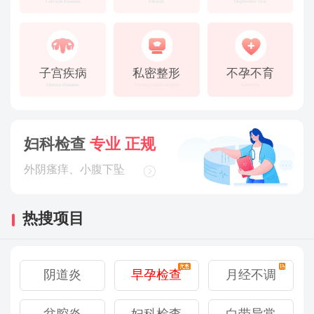
Cervical diseases
Fibroid
Oophoritic cyst
子宫疾病
私密整形
不孕不育
Uterine diseases
Private plastic surgery
Infertility
妇科检查
专业 正规
外阴瘙痒、小腹下坠
热搜项目
月经不调
阴道炎
石女
石女
早孕检查
多囊卵巢
多囊卵巢
早孕检查
月经不调
宫颈炎
宫颈炎
阴道炎