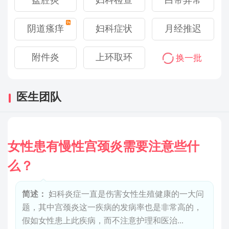
处女膜修复
处女膜修复
白带异常
盆腔炎
妇科检查
子宫腺肌
子宫腺肌
妇科检查
白带异常
宫颈糜烂
宫颈糜烂
盆腔炎
阴道瘙痒
阴道紧缩
阴道紧缩
月经推迟
妇科症状
子宫出血
子宫出血
妇科症状
月经推迟
宫颈息肉
宫颈息肉
阴道瘙痒
附件炎
子宫内膜异位
子宫内膜异位
上环取环
上环取环
宫颈肥大
宫颈肥大
附件炎
换一批
症
症
医生团队
女性患有慢性宫颈炎需要注意些什
长
么？
简述：
妇科炎症一直是伤害女性生殖健康的一大问
题，其中宫颈炎这一疾病的发病率也是非常高的，
假如女性患上此疾病，而不注意护理和医治...