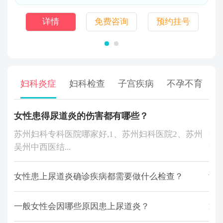
详情
免费咨询
预约挂号
妇科炎症
妇科检查
子宫疾病
不孕不育
女性患得尿道炎的伤害都有哪些？
附
苏州妇科专科医院哪家好,1、苏州妇科医院2、苏州
近
吴州中西医结...
通常
女性患上尿道炎确诊疾病都需要做什么检查？
女
一般女性会因哪些原因患上尿道炎？
通